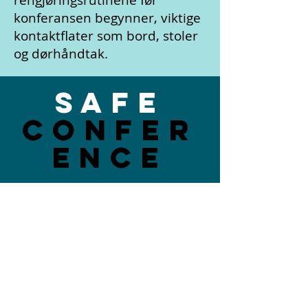
rengjøringsrutinene før
konferansen begynner, viktige
kontaktflater som bord, stoler
og dørhåndtak.
SAFE
CONFER
ENCE
SAFE
CONFER
ENCE