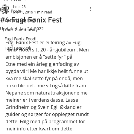
hotel28
All Posts
Mar 1, 2019
1 min read
#4 Fugl Fønix Fest
Getting Started
Updated:
Jan 24, 2022
Your Community
Fugl Fønix Food!
Fugl Fønix Fest er ei feiring av Fugl 
Fugl Fønix Øl!
Fønix Hotel sitt 20 - årsjubileum. Men 
ambisjonen er å "sette fyr" på 
Etne med ein årleg gjenføding av 
bygda vår! Me har ikkje heilt funne ut 
kva me skal sette fyr på endå, men 
noko blir det.. me vil også løfte fram 
Nepane som naturattraksjonene me 
meiner er i verdensklasse. Lasse 
Grindheim og Svein Egil Økland er 
guider og sørger for opplegget rundt 
dette. Følg med på programmet for 
meir info etter kvart om dette.