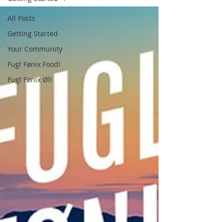
All Posts
Getting Started
Your Community
Fugl Fønix Food!
Fugl Fønix Øl!